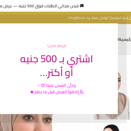
🚚 شحن مجاني للطلبات فوق 500 جنيه — عرض محدود 🔥
 لديك استفسار؟ تواصل معنا:
info@farah.eg
رئيسية
المتجر
من نحن
اتصل بنا
فرصة تجنن!
اشتري بـ 500 جنيه
أو أكتر…
رائج
وخلّي
الشحن علينا
😍✨
يلاّ إلحقوا العرض قبل ما يطير 🔥