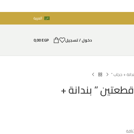
العربية
دخول / تسجيل
EGP
0,00
انة + حجاب “
عتين ” بندانة +
ناقة