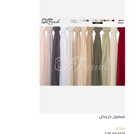
OUT
شيفون كرينكل
سادة
طباقيه كربيون
275,00
EGP