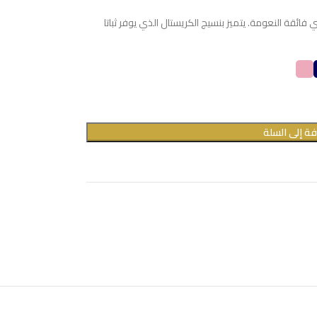
ائقة النعومة. يتميز بنسيج الكريستال الذي يوفر ثباتا
ة إلى السلة