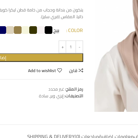
يتكون من بندانة وحجاب من خامة قطن ليكرا كويتي ف
ذاتيا. المقاس (فري سايز).
COLOR
بيج
إضاف
قارن
Add to wishlist
رمز المنتج:
غير محدد
التصنيفات:
إيزي وير
,
سادة
ف
معلومات إضافية
مراجعات (0)
SHIPPING & DELIVERY