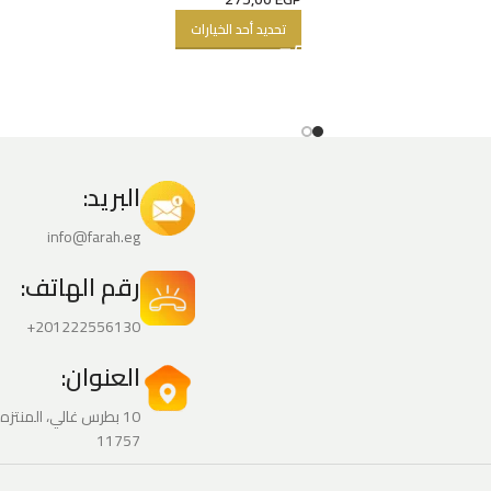
تحديد أحد الخيارات
البريد:
info@farah.eg
رقم الهاتف:
201222556130+
العنوان:
10 بطرس غالي، المنت‬
11757