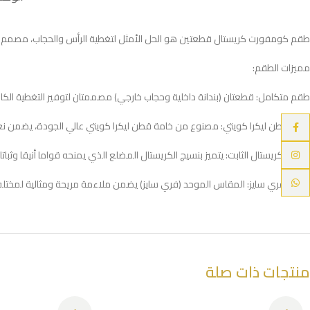
طقم كومفورت كريستال قطعتين هو الحل الأمثل لتغطية الرأس والحجاب، مصمم ليغن
مميزات الطقم:
طقم متكامل: قطعتان (بندانة داخلية وحجاب خارجي) مصممتان لتوفير التغطية الكاملة
خامة قطن ليكرا كويتي: مصنوع من خامة قطن ليكرا كويتي عالي الجودة، يضمن نع
Facebook
Instagram
نسيج الكريستال الثابت: يتميز بنسيج الكريستال المضلع الذي يمنحه قواما أنيقا وثباتا ذ
WhatsApp
مرونة فري سايز: المقاس الموحد (فري سايز) يضمن ملاءمة مريحة ومثالية لمختلف
منتجات ذات صلة