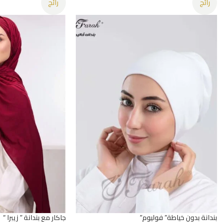
رائج
رائج
بندانة بدون خياطة” فوليوم”
جاكار مع بندانة ” زيبرا “