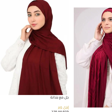
جل مع بندانة
إيزي وير
275,00
EGP