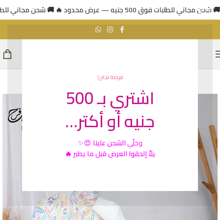
🚚 شحن مجاني للطلبات فوق 500 جنيه — عرض محدود 🔥
🚚 شحن مجاني للطلبات فوق 500 جني
فرصة تجنن!
اشتري بـ 500
جنيه أو أكتر…
وخلّي
الشحن علينا
😍✨
يلاّ إلحقوا العرض قبل ما يطير 🔥