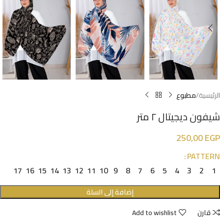
الرئيسية
مطبوع
شيفون ديجيتال ٢ متر
250,00
EGP
PATTERN
17
16
15
14
13
12
11
10
9
8
7
6
5
4
3
2
1
إضافة إلى السلة
قارن
Add to wishlist