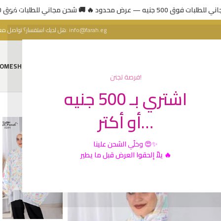
🚚 ي للطلبات فوق 500 جنيه — عرض محدود
هل لديك استفسار؟ تواصل معنا:
info@farah.eg
OME
SHOP
ABOUT US
CONTACT US
فرصة تجنن!
اشتري بـ 500 جنيه
أو أكتر…
الشحن علينا
وخلّي
😍✨
يلاّ إلحقوا العرض قبل ما يطير 🔥