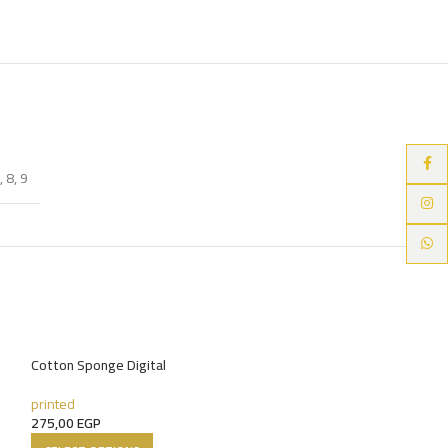
Faceb
,
8
,
9
Instag
Whats
HOT
Cotton Sponge Digital
printed
275,00
EGP