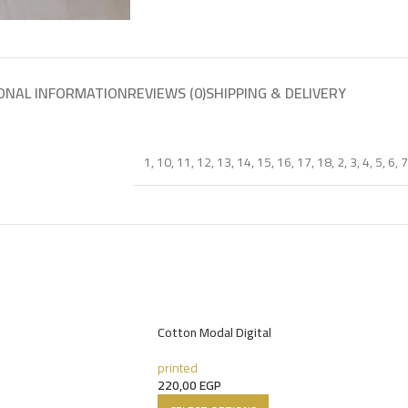
ONAL INFORMATION
REVIEWS (0)
SHIPPING & DELIVERY
1
,
10
,
11
,
12
,
13
,
14
,
15
,
16
,
17
,
18
,
2
,
3
,
4
,
5
,
6
,
7
Cotton Modal Digital
printed
220,00
EGP