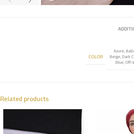
ADDITI
Azure
,
Bab
COLOR
Beige
,
Dark C
Blue
,
Off-
Related products