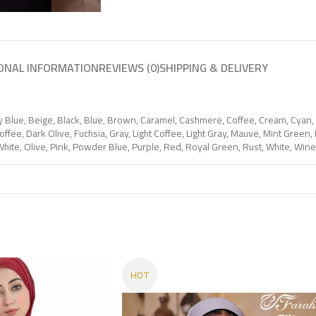
ONAL INFORMATION
REVIEWS (0)
SHIPPING & DELIVERY
y Blue
,
Beige
,
Black
,
Blue
,
Brown
,
Caramel
,
Cashmere
,
Coffee
,
Cream
,
Cyan
,
offee
,
Dark Olive
,
Fuchsia
,
Gray
,
Light Coffee
,
Light Gray
,
Mauve
,
Mint Green
,
White
,
Olive
,
Pink
,
Powder Blue
,
Purple
,
Red
,
Royal Green
,
Rust
,
White
,
Wine
HOT