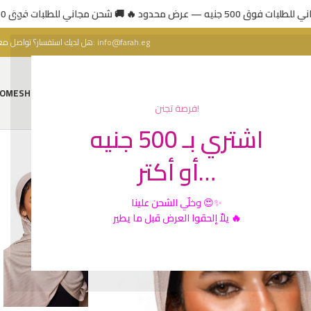
🚚 ي للطلبات فوق 500 جنيه — عرض محدود
هل لديك استفسار؟ تواصل معنا:
info@farah.eg
OME
SHOP
ABOUT US
CONTACT US
فرصة تجنن!
اشتري بـ 500 جنيه
أو أكتر…
الشحن علينا
وخلّي
😍✨
يلاّ إلحقوا العرض قبل ما يطير 🔥