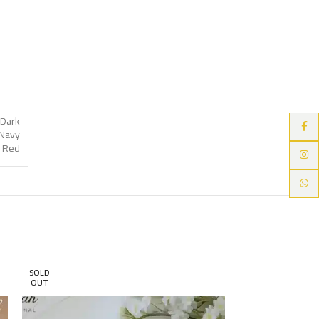
Dark
Faceb
Navy
 Red
Instag
Whats
SOLD
OUT