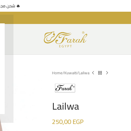
🚚 شحن مجاني للطلبات فوق 500 جنيه — عرض محدود 🔥
شحن مجان 🔥
Home
Kuwaiti
Lailwa
Lailwa
250,00
EGP