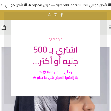
🚚 شحن مجاني للطلبات فوق 500 جنيه — عرض محدود 🔥
🚚 شحن مجاني للطلبات فوق 500 جني
فرصة تجنن!
اشتري بـ 500
جنيه أو أكتر…
وخلّي
الشحن علينا
😍✨
يلاّ إلحقوا العرض قبل ما يطير 🔥