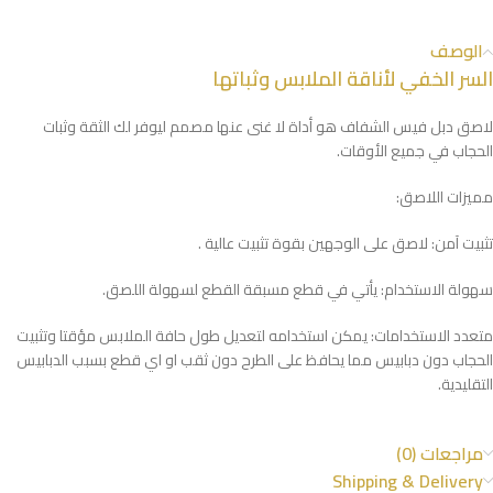
الوصف
السر الخفي لأناقة الملابس وثباتها
لاصق دبل فيس الشفاف هو أداة لا غنى عنها مصمم ليوفر لك الثقة وثبات
الحجاب في جميع الأوقات.
مميزات اللاصق:
تثبيت آمن: لاصق على الوجهين بقوة تثبيت عالية .
سهولة الاستخدام: يأتي في قطع مسبقة القطع لسهولة اللصق.
متعدد الاستخدامات: يمكن استخدامه لتعديل طول حافة الملابس مؤقتا وتثبيت
الحجاب دون دبابيس مما يحافظ على الطرح دون ثقب او اي قطع بسبب الدبابيس
التقليدية.
مراجعات (0)
Shipping & Delivery