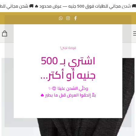
🚚 شحن مجاني للطلبات فوق 500 جنيه — عرض محدود 🔥
🚚 شحن مجاني للطلبات فوق 500 جني
فرصة تجنن!
اشتري بـ 500
جنيه أو أكتر…
وخلّي
الشحن علينا
😍✨
يلاّ إلحقوا العرض قبل ما يطير 🔥