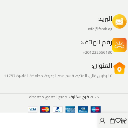
البريد:
info@farah.eg
رقم الهاتف:
201222556130+
العنوان:
10 بطرس غالي، المنتزه، قسم مصر الجديدة، محافظة القاهرة‬ 11757
2025
فرح سكارف
. جميع الحقوق محفوظة