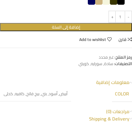
إضافة إلى السلة
قارن
Add to wishlist
رمز المنتج:
غير محدد
التصنيفات:
سادة
,
سورايه
,
كويتي
معلومات إضافية
COLOR
أبيض
,
أسود
,
بني
,
بيج فاتح
,
كافيه
,
كحلى
مراجعات (0)
Shipping & Delivery