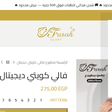
🚚 شحن مجاني للطلبات فوق 500 جنيه — عرض محدود 🔥
الرئيسية
مطبوع
فالي كويتي ديجيتال
فالي كويتي ديجيتال
275,00
EGP
7
6
5
4
3
2
1
PATTERN
إضاف