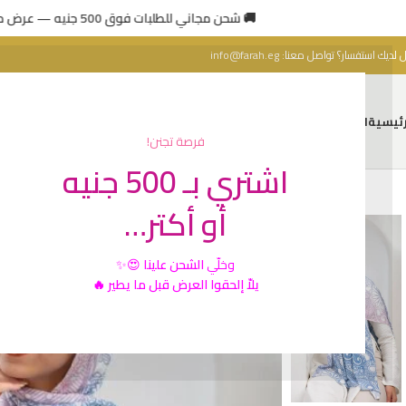
🚚 شحن مجاني للطلبات فوق 500 جنيه — عرض محدود 🔥
 لديك استفسار؟ تواصل معنا:
info@farah.eg
رئيسية
المتجر
من نحن
اتصل بنا
فرصة تجنن!
اشتري بـ 500 جنيه
أو أكتر…
وخلّي
الشحن علينا
😍✨
يلاّ إلحقوا العرض قبل ما يطير 🔥