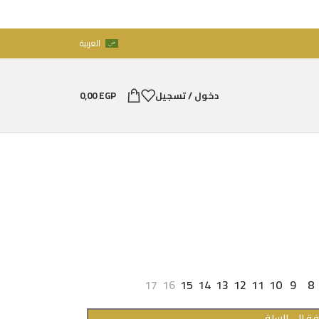
العربية
دخول / تسجيل
EGP
0,00
17
16
15
14
13
12
11
10
9
8
ة إلى السلة