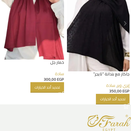
خمار جل
سادة
جاكار مع بندانة “تايجر”
300,00
EGP
إيزي وير
,
سادة
تحديد أحد الخيارات
350,00
EGP
تحديد أحد الخيارات