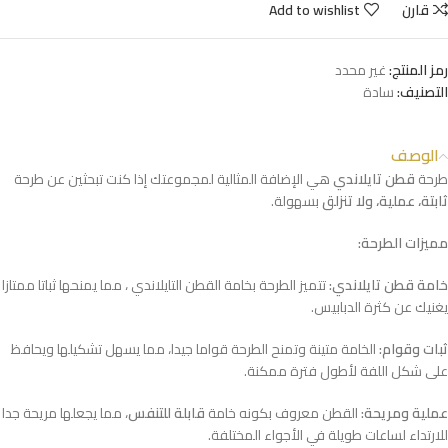
قارن
Add to wishlist
رمز المنتج:
غير محدد
التصنيف:
سادة
الوصف
طرحة
قطن تايلاندي
هي الإضافة المثالية لمجموعتك إذا كنت تبحثين عن طرحة
ثابتة، عملية، ولا تنزلق
بسهولة.
مميزات الطرحة:
خامة قطن تايلاندي:
تتميز الطرحة بخامة القطن التايلاندي ، مما يمنحها ثباتا ممتازا
يغنيك عن كثرة الدبابيس.
ثبات وقوام:
الخامة متينة وتمنح الطرحة قواما جيدا، مما يسهل تشكيلها ويحافظ
على شكل اللفة لأطول فترة ممكنة.
عملية ومريحة:
القطن معروف بكونه خامة
قابلة للتنفس
، مما يجعلها مريحة جدا
للارتداء لساعات طويلة في الأجواء المختلفة.