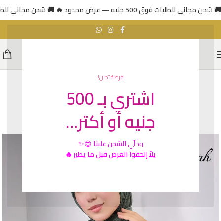
🚚 شحن مجاني للطلبات فوق 500 جنيه — عرض محدود 🔥
🚚 شحن مجاني للطلبات فوق 500 جني
فرصة تجنن!
اشتري بـ 500
SOLD
OUT
جنيه أو أكتر…
رائج
وخلّي
الشحن علينا
😍✨
يلاّ إلحقوا العرض قبل ما يطير 🔥