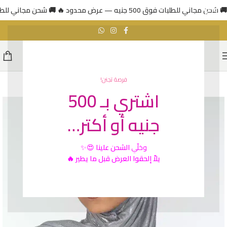
🚚 شحن مجاني للطلبات فوق 500 جنيه — عرض محدود 🔥
🚚 شحن مجاني للطلبات فوق 500 جني
فرصة تجنن!
اشتري بـ 500
جنيه أو أكتر…
وخلّي
الشحن علينا
😍✨
يلاّ إلحقوا العرض قبل ما يطير 🔥