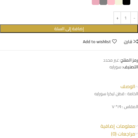
إضافة إلى السلة
قارن
Add to wishlist
رمز المنتج:
غير محدد
التصنيف:
سورايه
الوصف
الخامة : قطن ليكرا سورايه
المقاس :١٩٠*٧٠
معلومات إضافية
مراجعات (0)