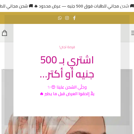
🚚 شحن مجاني للطلبات فوق 500 جنيه — عرض محدود 🔥
🚚 شحن مجاني للطلبات فوق 500 جني
فرصة تجنن!
اشتري بـ 500
SOLD
OUT
جنيه أو أكتر…
وخلّي
الشحن علينا
😍✨
يلاّ إلحقوا العرض قبل ما يطير 🔥