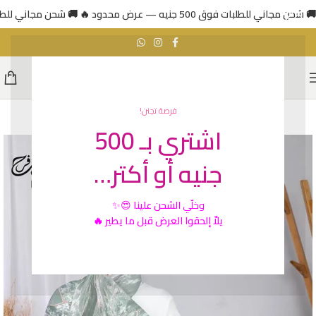
🚚 شحن مجاني للطلبات فوق 500 جنيه — عرض محدود 🔥
🚚 شحن مجاني للطلبات فوق 500 جني
فرصة تجنن!
اشتري بـ 500
جنيه أو أكتر…
وخلّي
الشحن علينا
😍✨
يلاّ إلحقوا العرض قبل ما يطير 🔥