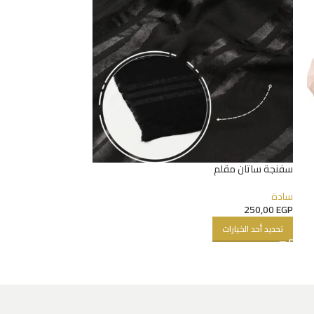
سفنجة ساتان مقلم
طقم حجاب كرستال قط
سادة
إيزي وير
,
سادة
175,00
EGP
250,00
EGP
تحديد أحد الخيارات
تحديد أحد الخيارات