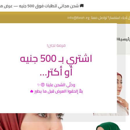
🚚 شحن مجاني للطلبات فوق 500 جنيه — عرض محدود 🔥
 لديك استفسار؟ تواصل معنا:
info@farah.eg
رئيسية
المتجر
من نحن
اتصل بنا
فرصة تجنن!
اشتري بـ 500 جنيه
أو أكتر…
وخلّي
الشحن علينا
😍✨
يلاّ إلحقوا العرض قبل ما يطير 🔥