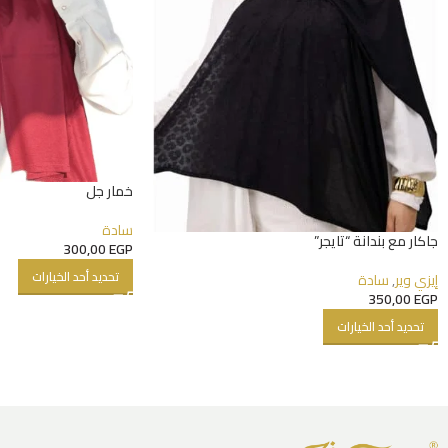
خمار جل
سادة
جاكار مع بندانة “تايجر”
300,00
EGP
تحديد أحد الخيارات
إيزي وير
,
سادة
350,00
EGP
تحديد أحد الخيارات