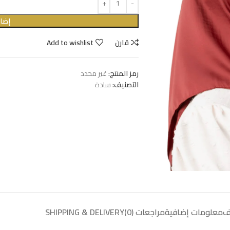
إضاف
قارن
Add to wishlist
رمز المنتج:
غير محدد
التصنيف:
سادة
ف
معلومات إضافية
مراجعات (0)
SHIPPING & DELIVERY