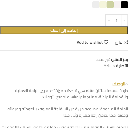
إضافة إلى السلة
قارن
Add to wishlist
رمز المنتج:
غير محدد
التصنيف:
سادة
الوصف
طرحة
سفنجة ساتان مقلم
هي قطعة مميزة تجمع بين
الراحة العملية
والفخامة الهادئة
، مما يجعلها مناسبة لجميع الأوقات:
الخامة المزدوجة:
مصنوعة من
قطن السفنجة
المعروف بـ
نعومته ومرونته
وخفته، مما يضمن راحة ممتازة وثباتا جيدا.
تصميم الساتان المقلم:
تتميز الطرحة بنقوش
مقلمة بخامة الساتان
اللامعة التي