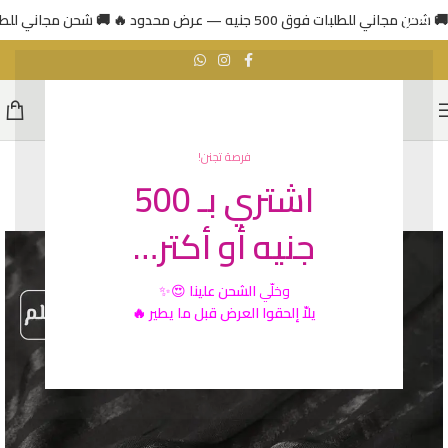
🚚 شحن مجاني للطلبات فوق 500 جنيه — عرض محدود 🔥
🚚 شحن مجاني للطلبات فوق 500 جني
فرصة تجنن!
اشتري بـ 500
رائج
جنيه أو أكتر…
وخلّي
الشحن علينا
😍✨
يلاّ إلحقوا العرض قبل ما يطير 🔥