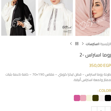
الرئيسية
استرسات
روما استراس -2
350,00
EGP
طرحة روما استراس – قطن ليكرا كويتي – مقاس 190×70 – خامة ناعمة بثبات
ممتاز ولمعة استراس أنيقة.
COLOR