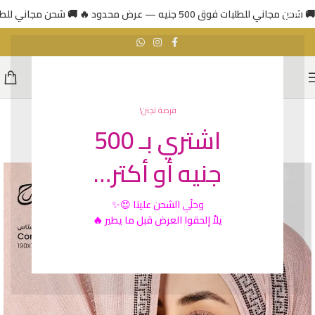
🚚 شحن مجاني للطلبات فوق 500 جنيه — عرض محدود 🔥
🚚 شحن مجاني للطلبات فوق 500 جني
فرصة تجنن!
اشتري بـ 500
رائج
جنيه أو أكتر…
وخلّي
الشحن علينا
😍✨
يلاّ إلحقوا العرض قبل ما يطير 🔥