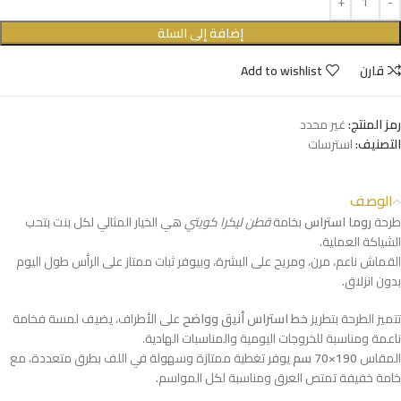
إضافة إلى السلة
قارن
Add to wishlist
رمز المنتج:
غير محدد
التصنيف:
استرسات
الوصف
طرحة
روما استراس
بخامة
قطن ليكرا كويتي
هي الخيار المثالي لكل بنت بتحب
الشياكة العملية.
القماش ناعم، مرن، ومريح على البشرة، وبيوفر ثبات ممتاز على الرأس طول اليوم
بدون انزلاق.
تتميز الطرحة بتطريز
خط استراس أنيق وواضح
على الأطراف، يضيف لمسة فخامة
ناعمة ومناسبة للخروجات اليومية والمناسبات الهادية.
المقاس
190×70 سم
يوفر تغطية ممتازة وسهولة في اللف بطرق متعددة، مع
خامة خفيفة تمتص العرق ومناسبة لكل المواسم.