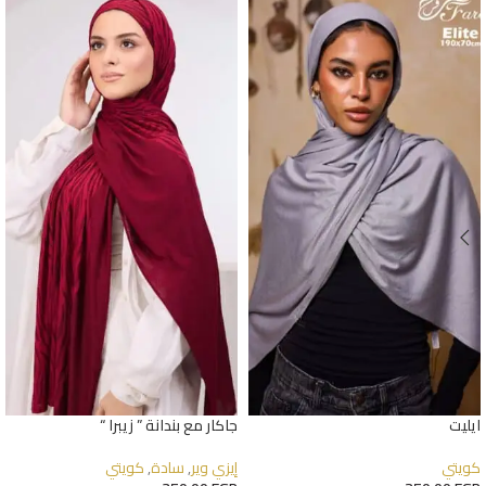
ايليت
جاكار مع بندانة ” زيبرا “
كويتي
إيزي وير
,
سادة
,
كويتي