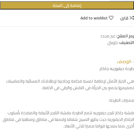
إضافة إلى السلة
قارن
Add to wishlist
رمز المنتج:
غير محدد
التصنيف:
كويتي
الوصف
طرحة
ديفوريه جاكار
هي الخيار الأمثل لإضافة لمسة فخامة وجاذبية لإطلالاتك المسائية والمناسبات
تصميمها يجمع بين الجرأة في النقش والرقي في الخامة.
مميزات الطرحة:
نقشة جاكار تايجر ديفوريه تتميز الطرحة بنقشة التايجر الأنيقة والمنفذة بأسلوب
الجاكار الديفوريه حيث يظهر النسيج شفافا ولامعا في مناطق ومطفيا في مناطق
أخرى مما يمنحها قواما مميزا ثلاثي الأبعاد.