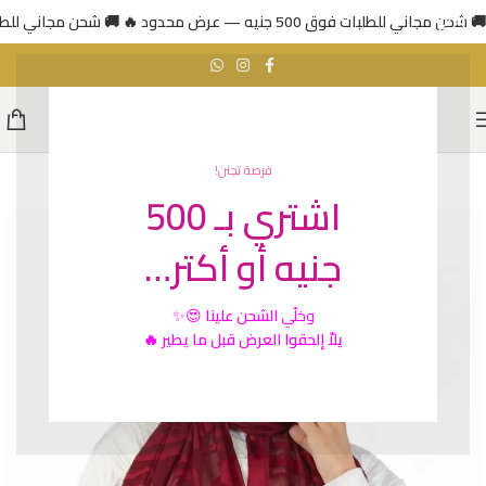
🚚 شحن مجاني للطلبات فوق 500 جنيه — عرض محدود 🔥
🚚 شحن مجاني للطلبات فوق 500 جني
فرصة تجنن!
اشتري بـ 500
جنيه أو أكتر…
وخلّي
الشحن علينا
😍✨
يلاّ إلحقوا العرض قبل ما يطير 🔥