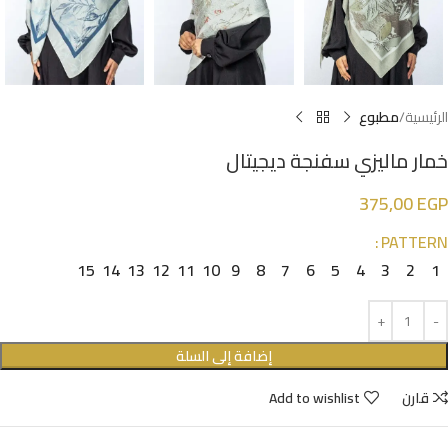
الرئيسية
مطبوع
خمار ماليزي سفنجة ديجيتال
375,00
EGP
PATTERN
15
14
13
12
11
10
9
8
7
6
5
4
3
2
1
إضافة إلى السلة
قارن
Add to wishlist