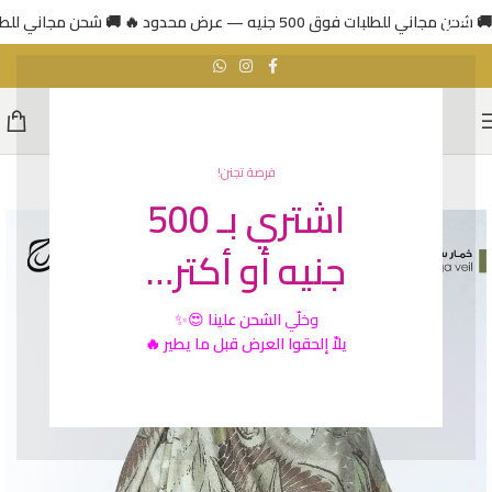
🚚 شحن مجاني للطلبات فوق 500 جنيه — عرض محدود 🔥
🚚 شحن مجاني للطلبات فوق 500 جني
فرصة تجنن!
اشتري بـ 500
جنيه أو أكتر…
وخلّي
الشحن علينا
😍✨
يلاّ إلحقوا العرض قبل ما يطير 🔥