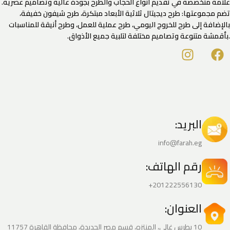
علامة متخصصة في تقديم أنواع الحجاب والطرح بجودة عالية وتصاميم عصرية.
تضم مجموعتها: طرح ديجيتال ثلاثية الأبعاد مبتكرة، طرح شيفون خفيفة،
بالإضافة إلى طرح للخروج اليومي، طرح عملية للعمل، وطرح أنيقة للمناسبات
.بأقمشة متنوعة وتصاميم مختلفة لتلبية جميع الأذواق.
البريد:
info@farah.eg
رقم الهاتف:
201222556130+
العنوان:
10 بطرس غالي، المنتزه، قسم مصر الجديدة، محافظة القاهرة‬ 11757