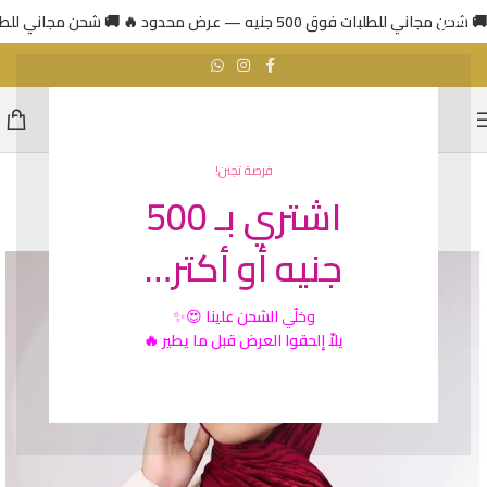
🚚 شحن مجاني للطلبات فوق 500 جنيه — عرض محدود 🔥
🚚 شحن مجاني للطلبات فوق 500 جني
فرصة تجنن!
اشتري بـ 500
رائج
جنيه أو أكتر…
وخلّي
الشحن علينا
😍✨
يلاّ إلحقوا العرض قبل ما يطير 🔥