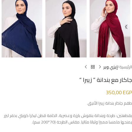
الرئيسية
إيزي وير
جاكار مع بندانة ” زيبرا “
350,00
EGP
طقم جاكار بندانة زيبرا الأنيق.
بقطعتين: طرحة وبندانة بنقوش بارزة وعصرية. الخامة قطن ليكرا كويتي بحفر ليزر
يمنحها ملمسا مميزا وثباتا مثاليا. مقاس الطرحة (70*200 سم).