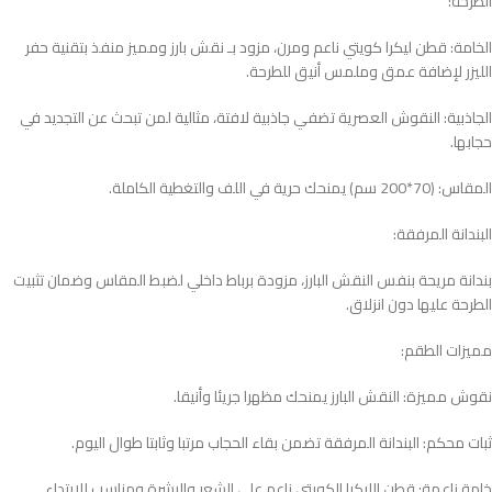
الطرحة:
الخامة: قطن ليكرا كويتي ناعم ومرن، مزود بـ نقش بارز ومميز منفذ بتقنية حفر
الليزر لإضافة عمق وملمس أنيق للطرحة.
الجاذبية: النقوش العصرية تضفي جاذبية لافتة، مثالية لمن تبحث عن التجديد في
حجابها.
المقاس: (70*200 سم) يمنحك حرية في اللف والتغطية الكاملة.
البندانة المرفقة:
بندانة مريحة بنفس النقش البارز، مزودة برباط داخلي لضبط المقاس وضمان تثبيت
الطرحة عليها دون انزلاق.
مميزات الطقم:
نقوش مميزة: النقش البارز يمنحك مظهرا جريئا وأنيقا.
ثبات محكم: البندانة المرفقة تضمن بقاء الحجاب مرتبا وثابتا طوال اليوم.
خامة ناعمة: قطن الليكرا الكويتي ناعم على الشعر والبشرة ومناسب للارتداء