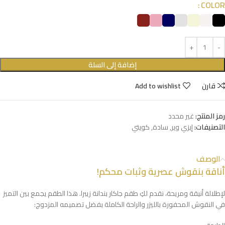
COLOR
إضافة إلى السلة
قارن
Add to wishlist
رمز المنتج:
غير محدد
التصنيفات:
إيزي وير
,
سادة
,
كويتي
الوصف
أناقة بنقوش عصرية وثبات محكم!
لإطلالة أنيقة ومريحة، نقدم لكِ طقم جاكار بندانة زيبرا. هذا الطقم يجمع بين التميز
في النقوش المحفورة بالليزر والراحة الكاملة بفضل تصميمه المزدوج: