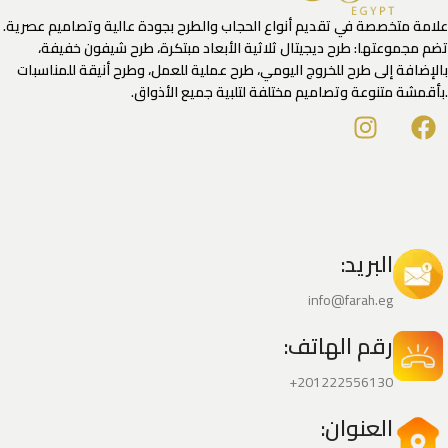
علامة متخصصة في تقديم أنواع الحجاب والطرح بجودة عالية وتصاميم عصرية.
تضم مجموعتها: طرح ديجيتال ثلاثية الأبعاد مبتكرة، طرح شيفون خفيفة،
بالإضافة إلى طرح للخروج اليومي، طرح عملية للعمل، وطرح أنيقة للمناسبات
.بأقمشة متنوعة وتصاميم مختلفة لتلبية جميع الأذواق.
البريد:
info@farah.eg
رقم الهاتف:
201222556130+
العنوان: