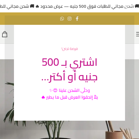
🚚 شحن مجاني للطلبات فوق 500 جنيه — عرض محدود 🔥
🚚 شحن مجاني للطلبات فوق 500 جني
فرصة تجنن!
اشتري بـ 500
جنيه أو أكتر…
وخلّي
الشحن علينا
😍✨
يلاّ إلحقوا العرض قبل ما يطير 🔥