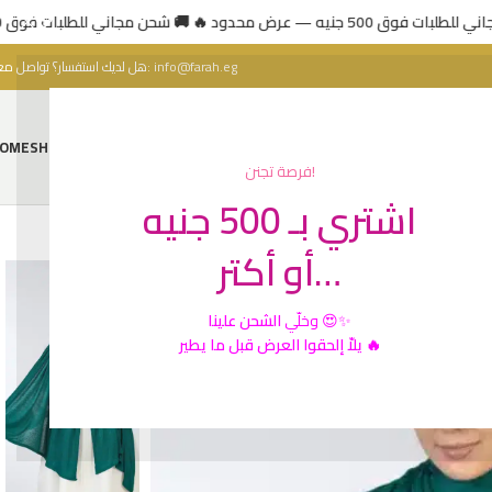
🚚 اني للطلبات فوق 500 جنيه — عرض محدود
هل لديك استفسار؟ تواصل معنا:
info@farah.eg
OME
SHOP
ABOUT US
CONTACT US
فرصة تجنن!
اشتري بـ 500 جنيه
أو أكتر…
الشحن علينا
وخلّي
😍✨
يلاّ إلحقوا العرض قبل ما يطير 🔥